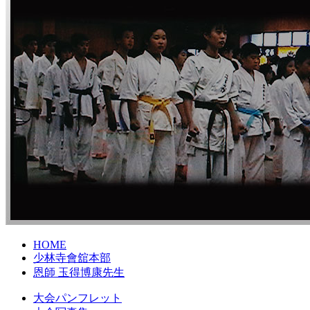
HOME
少林寺會舘本部
恩師 玉得博康先生
大会パンフレット