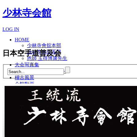
少林寺会館
LOG IN
HOME
少林寺會舘本部
少林寺會舘系譜
日本空手道普及会
恩師 玉得博康先生
大会写真集
大会パンフレット
稽古風景
会館動画
館長のアルバム
アルバム１
アルバム２
アルバム３
アルバム３-２
アルバム３-３
館長の人生激場